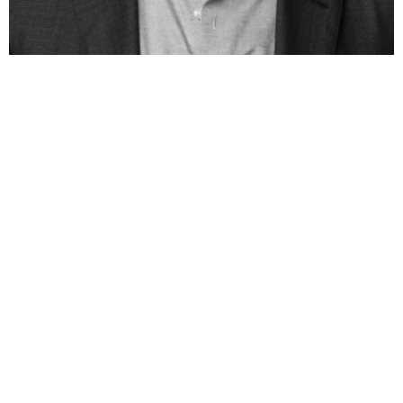
семинарах, в частности - в институте повышения
квалификации при Израильской коллегии адвокатов и в
гражданской адвокатуре
В последние годы он исполнял обязанности заместителя
председателя комиссии по рынку капитала при уголовном
форуме коллегии адвокатов
Партнер
уроженка США, имеет степень бакалавра по
юриспруденции и степень бакалавра по политологии.