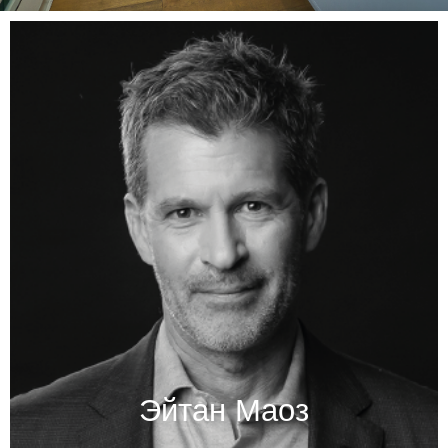
Партнер-учредитель
обладатель степени бакалавра по юриспруденции Тель-
Авивского университета и степени бакалавра по
экономике университета Бар Илан
Адвокат Маоз проходил стажировку у президента
Верховного суда судьи Меира Шамгара. Он был его
последним стажером перед уходом в отставку
В 1996 году Маоз присоединился к Израильской коллегии
адвокатов и вскоре после этого начал работу в
юридической компании бывшего министра юстиции
профессора Давида Либаи, где в течение семи лет был
одним из ведущих адвокатов
В 2005 году, после года, проведенного за рубежом, он
открыл свою собственную юридическую компанию
В 2007 году он был кандидатом на должность
государственного прокурора
Эйтан Маоз
Адвокат Маоз читает лекции по своей специальности на
различных профессиональных конференциях и