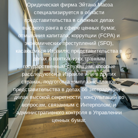
Юридическая фирма Эйтана Маоза
специализируется в области
представительства в сложных делах
высокого ранга в сфере ценных бумаг,
отмывания капитала, коррупции (FCPA) и
экономических преступлений (SFO),
касающихся Израиля; представительства в
делах о взятках иностранным
государственным служащим, которые
расследуются в Израиле или в других
странах, подготовка комплаэнс-планов,
представительства в делах об экстрадиции и
делах высокой секретности, консультаций по
вопросам, связанным с Интерполом, и
административного контроля в Управлении
ценных бумаг.